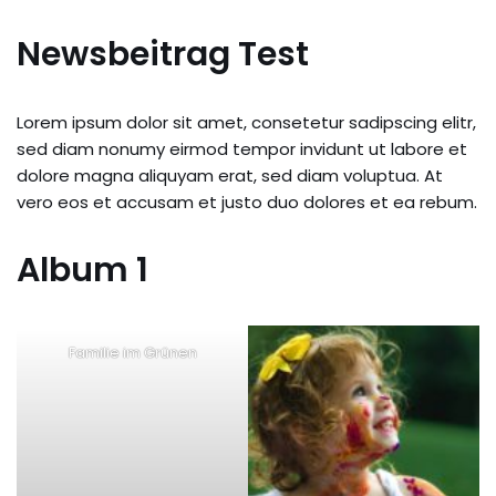
Newsbeitrag Test
Zum
Inhalt
springen
Lorem ipsum dolor sit amet, consetetur sadipscing elitr,
sed diam nonumy eirmod tempor invidunt ut labore et
dolore magna aliquyam erat, sed diam voluptua. At
vero eos et accusam et justo duo dolores et ea rebum.
Album 1
Familie im Grünen