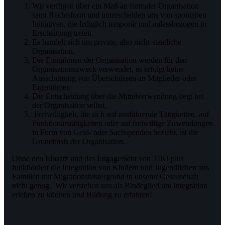
Wir verfügen über ein Maß an formaler Organisation
samt Rechtsform und unterscheiden uns von spontanen
Initiativen, die lediglich temporär und anlassbezogen in
Erscheinung treten.
Es handelt sich um private, also nicht-staatliche
Organisation.
Die Einnahmen der Organisation werden für den
Organisationszweck verwendet, es erfolgt keine
Ausschüttung von Überschüssen an Mitglieder oder
Eigentümer.
Die Entscheidung über die Mittelverwendung liegt bei
der Organisation selbst.
Freiwilligkeit, die sich auf ausführende Tätigkeiten, auf
Funktionärstätigkeiten oder auf freiwillige Zuwendungen
in Form von Geld- oder Sachspenden bezieht, ist die
Grundbasis der Organisation.
Ohne den Einsatz und das Engagement von TIKI plus
funktioniert die Integration von Kindern und Jugendlichen aus
Familien mit Migrationshintergrund in unserer Gesellschaft
nicht genug. Wir verstehen uns als Bindeglied um Integration
erleben zu können und Bildung zu erfahren!